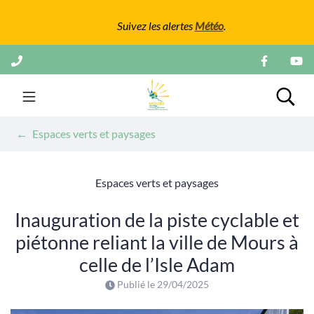
Gestion des traceurs
Suivez les alertes
Météo
.
Aller
au
contenu
Mairie de Mours
Rech
Espaces verts et paysages
Espaces verts et paysages
Inauguration de la piste cyclable et
piétonne reliant la ville de Mours à
celle de l’Isle Adam
Publié le
29/04/2025