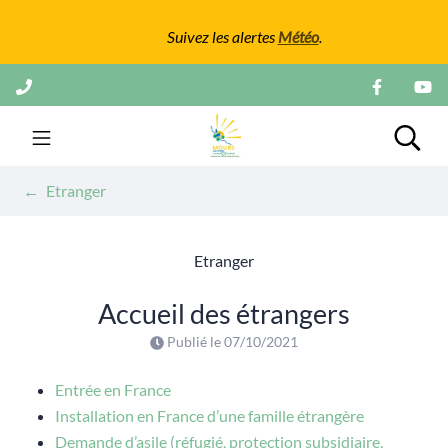
Gestion des traceurs
Suivez les alertes
Météo
.
Aller
au
contenu
Mairie de Mours
Rech
Etranger
Etranger
Accueil des étrangers
Publié le
07/10/2021
Entrée en France
Installation en France d’une famille étrangère
Demande d’asile (réfugié, protection subsidiaire,