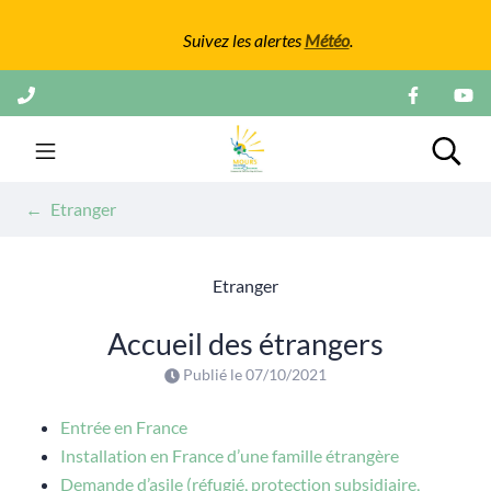
Gestion des traceurs
Suivez les alertes
Météo
.
Aller
au
contenu
Mairie de Mours
Rech
Etranger
Etranger
Accueil des étrangers
Publié le
07/10/2021
Entrée en France
Installation en France d’une famille étrangère
Demande d’asile (réfugié, protection subsidiaire,