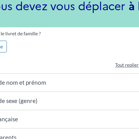
e livret de famille ?
te
Tout replie
de nom et prénom
e sexe (genre)
ançaise
arents