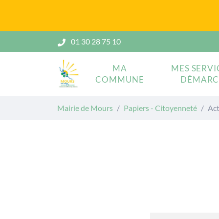
Gestion des traceurs
Aller
01 30 28 75 10
au
contenu
MA
MES SERVI
COMMUNE
DÉMARC
Mairie de Mours
Mairie de Mours
Papiers - Citoyenneté
Act