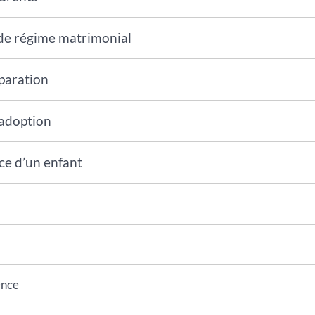
e régime matrimonial
paration
 adoption
e d’un enfant
ence