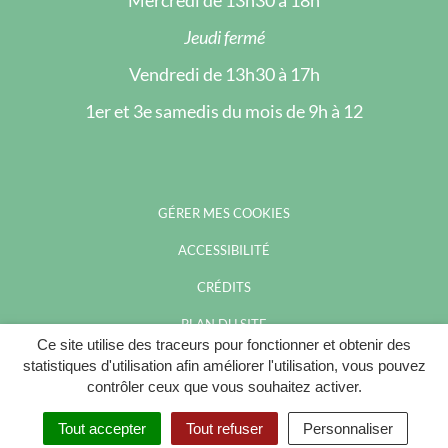
Mercredi de 13h30 à 18h
Jeudi fermé
Vendredi de 13h30 à 17h
1er et 3e samedis du mois de 9h à 12
GÉRER MES COOKIES
ACCESSIBILITÉ
CRÉDITS
PLAN DU SITE
Ce site utilise des traceurs pour fonctionner et obtenir des
MENTIONS LÉGALES
statistiques d'utilisation afin améliorer l'utilisation, vous pouvez
contrôler ceux que vous souhaitez activer.
POLITIQUE DE CONFIDENTIALITÉ
Tout accepter
Tout refuser
Personnaliser