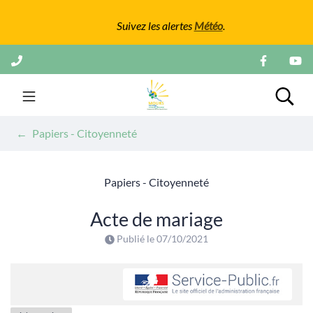
Gestion des traceurs
Suivez les alertes
Météo
.
Aller
au
contenu
Mairie de Mours
Rech
Papiers - Citoyenneté
Papiers - Citoyenneté
Acte de mariage
Publié le
07/10/2021