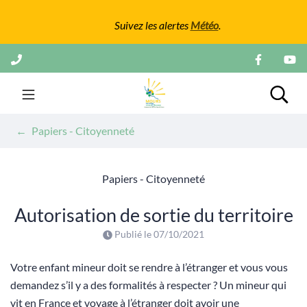
Gestion des traceurs
Suivez les alertes
Météo
.
Aller
au
contenu
Mairie de Mours
Rech
Papiers - Citoyenneté
Papiers - Citoyenneté
Autorisation de sortie du territoire
Publié le
07/10/2021
Votre enfant mineur doit se rendre à l’étranger et vous vous
demandez s’il y a des formalités à respecter ? Un mineur qui
vit en France et voyage à l’étranger doit avoir une