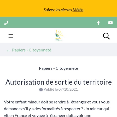
Gestion des traceurs
Suivez les alertes
Météo
.
Aller
au
contenu
Mairie de Mours
Rech
Papiers - Citoyenneté
Papiers - Citoyenneté
Autorisation de sortie du territoire
Publié le
07/10/2021
Votre enfant mineur doit se rendre à l’étranger et vous vous
demandez s’il y a des formalités à respecter ? Un mineur qui
vit en France et voyage à l’étranger doit avoir une