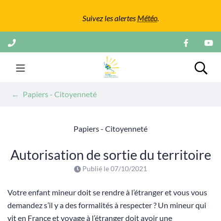
Gestion des traceurs
Suivez les alertes
Météo
.
Aller
au
contenu
Mairie de Mours
Rech
Papiers - Citoyenneté
Papiers - Citoyenneté
Autorisation de sortie du territoire
Publié le
07/10/2021
Votre enfant mineur doit se rendre à l’étranger et vous vous
demandez s’il y a des formalités à respecter ? Un mineur qui
vit en France et voyage à l’étranger doit avoir une