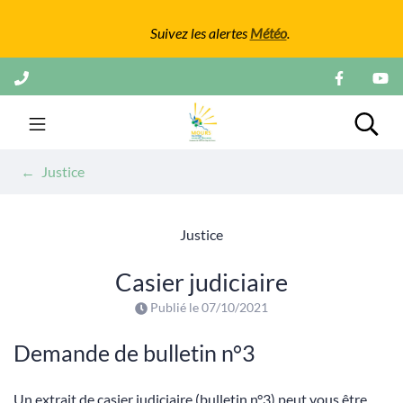
Gestion des traceurs
Suivez les alertes
Météo
.
Aller
au
contenu
Mairie de Mours
Rech
Justice
Justice
Casier judiciaire
Publié le
07/10/2021
Demande de bulletin n°3
Un extrait de casier judiciaire (bulletin n°3) peut vous être