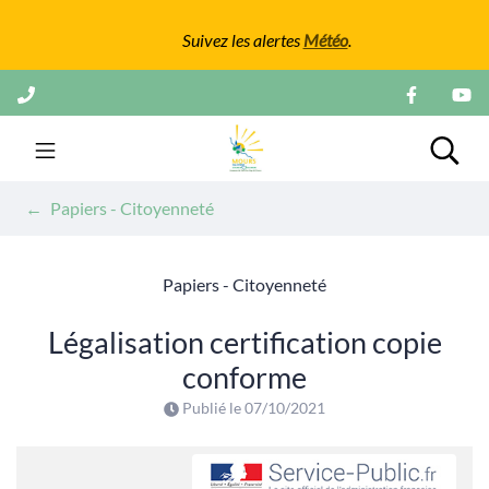
Gestion des traceurs
Suivez les alertes
Météo
.
Aller
au
contenu
Mairie de Mours
Rech
Papiers - Citoyenneté
Papiers - Citoyenneté
Légalisation certification copie
conforme
Publié le
07/10/2021