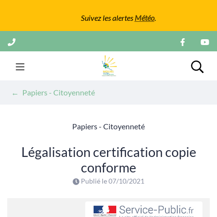
Gestion des traceurs
Suivez les alertes
Météo
.
Aller
au
contenu
Mairie de Mours
Rech
Papiers - Citoyenneté
Papiers - Citoyenneté
Légalisation certification copie
conforme
Publié le
07/10/2021