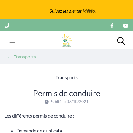
Gestion des traceurs
Suivez les alertes
Météo
.
Aller
au
contenu
Mairie de Mours
Rech
Transports
Transports
Permis de conduire
Publié le
07/10/2021
Les différents permis de conduire :
Demande de duplicata