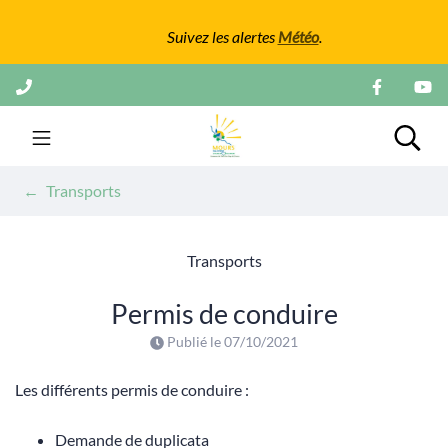
Gestion des traceurs
Suivez les alertes
Météo
.
Aller
au
contenu
Mairie de Mours
Rech
Transports
Transports
Permis de conduire
Publié le
07/10/2021
Les différents permis de conduire :
Demande de duplicata