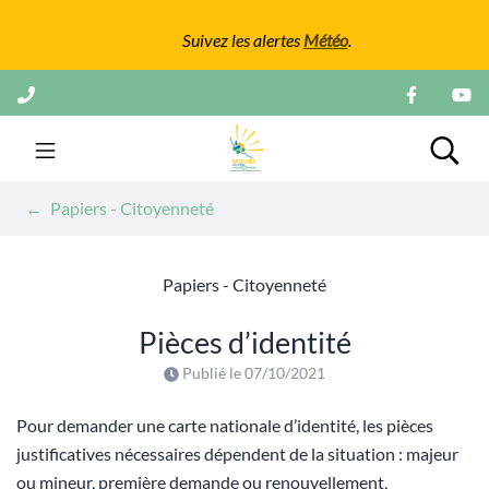
Gestion des traceurs
Suivez les alertes
Météo
.
Aller
au
contenu
Mairie de Mours
Rech
Papiers - Citoyenneté
Papiers - Citoyenneté
Pièces d’identité
Publié le
07/10/2021
Pour demander une carte nationale d’identité, les pièces
justificatives nécessaires dépendent de la situation : majeur
ou mineur, première demande ou renouvellement,