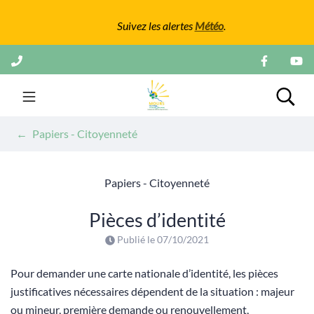
Gestion des traceurs
Suivez les alertes
Météo
.
Aller
au
contenu
Mairie de Mours
Rech
Papiers - Citoyenneté
Papiers - Citoyenneté
Pièces d’identité
Publié le
07/10/2021
Pour demander une carte nationale d’identité, les pièces
justificatives nécessaires dépendent de la situation : majeur
ou mineur, première demande ou renouvellement,