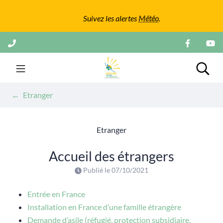
Gestion des traceurs
Suivez les alertes
Météo
.
Aller
au
contenu
Mairie de Mours
Rech
Etranger
Etranger
Accueil des étrangers
Publié le
07/10/2021
Entrée en France
Installation en France d’une famille étrangère
Demande d’asile (réfugié, protection subsidiaire,