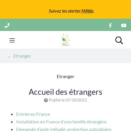
Gestion des traceurs
Suivez les alertes
Météo
.
Aller
au
contenu
Mairie de Mours
Rech
Etranger
Etranger
Accueil des étrangers
Publié le
07/10/2021
Entrée en France
Installation en France d’une famille étrangère
Demande d’asile (réfugié, protection subsidiaire,